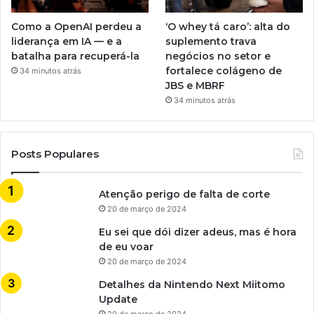
Como a OpenAI perdeu a
‘O whey tá caro’: alta do
liderança em IA — e a
suplemento trava
batalha para recuperá-la
negócios no setor e
fortalece colágeno de
34 minutos atrás
JBS e MBRF
34 minutos atrás
Posts Populares
Atenção perigo de falta de corte
20 de março de 2024
Eu sei que dói dizer adeus, mas é hora
de eu voar
20 de março de 2024
Detalhes da Nintendo Next Miitomo
Update
20 de março de 2024