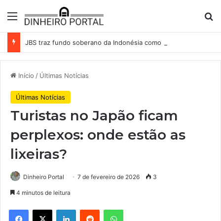
Menu
Pr
JBS traz fundo soberano da Indonésia como sócio em operação de US$ 2,5 bilhões
Início
/
Últimas Notícias
Últimas Notícias
Turistas no Japão ficam
perplexos: onde estão as
lixeiras?
Dinheiro Portal
7 de fevereiro de 2026
3
4 minutos de leitura
Facebook
X
Linkedin
Reddit
WhatsApp