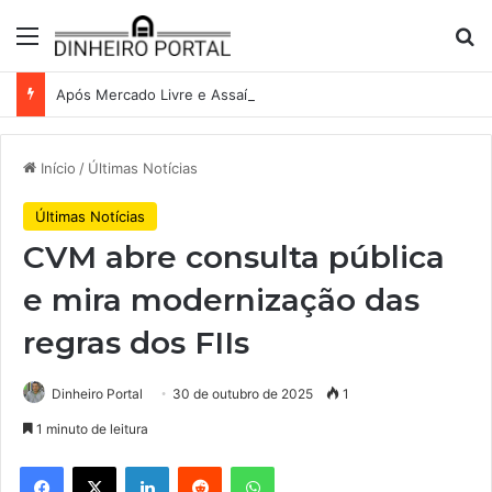
Menu
Pr
Após Mercado Livre e Assaí, Anvisa abre caminho para venda de medicamentos pela Shopee
Início
/
Últimas Notícias
Últimas Notícias
CVM abre consulta pública
e mira modernização das
regras dos FIIs
Dinheiro Portal
30 de outubro de 2025
1
1 minuto de leitura
Facebook
X
Linkedin
Reddit
WhatsApp