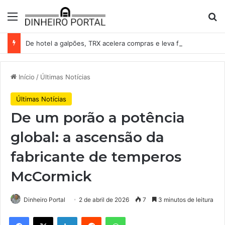
Menu
Pr
De hotel a galpões, TRX acelera compras e leva fatias de shoppings da Iguatemi por R$ 876 milhões
Início
/
Últimas Notícias
Últimas Notícias
De um porão a potência
global: a ascensão da
fabricante de temperos
McCormick
Dinheiro Portal
2 de abril de 2026
7
3 minutos de leitura
Facebook
X
Linkedin
Reddit
WhatsApp