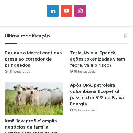
Linkedin
YouTube
Instagram
Última modificação
Por que a Mattel continua
Tesla, Nvidia, SpaceX:
presa ao corredor de
ações tokenizadas viram
brinquedos
febre. Vale o risco?
15 horas atrás
15 horas atrás
Após OPA, petroleira
colombiana Ecopetrol
passa a ter 51% da Brava
Energia
15 horas atrás
Irmã ‘low profile’ amplia
negócios da família