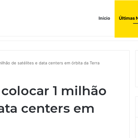
Início
Últimas 
a ao corredor de brinquedos
ilhão de satélites e data centers em órbita da Terra
colocar 1 milhão
data centers em