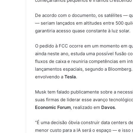
começaríamos pequenos e iríamos crescendo”
De acordo com o documento, os satélites — que
— seriam lançados em altitudes entre 500 qui
garantiria acesso quase constante à luz solar.
O pedido à FCC ocorre em um momento em que a
ainda neste ano, estuda uma possível fusão c
fluxos de caixa e reuniria competências em intel
lançamentos espaciais, segundo a Bloomberg.
envolvendo a
Tesla
.
Musk tem falado publicamente sobre a necessid
suas firmas de liderar esse avanço tecnológic
Economic Forum
, realizado em
Davos
.
“É uma decisão óbvia construir data centers d
menor custo para a IA será o espaço — e isso 