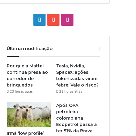
Linkedin
YouTube
Instagram
Última modificação
Por que a Mattel
Tesla, Nvidia,
continua presa ao
SpaceX: ações
corredor de
tokenizadas viram
brinquedos
febre. Vale o risco?
23 horas atrás
23 horas atrás
Após OPA,
petroleira
colombiana
Ecopetrol passa a
ter 51% da Brava
Irmã ‘low profile’