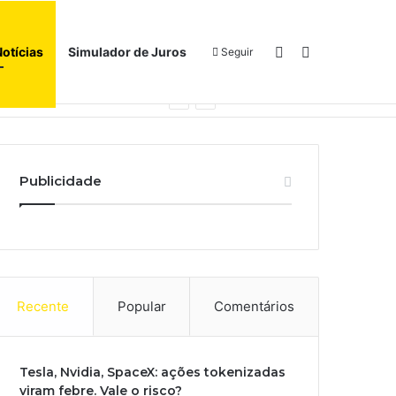
Switch skin
Procurar por
Notícias
Simulador de Juros
Seguir
Início
Sobre
Publicidade
Recente
Popular
Comentários
Tesla, Nvidia, SpaceX: ações tokenizadas
viram febre. Vale o risco?