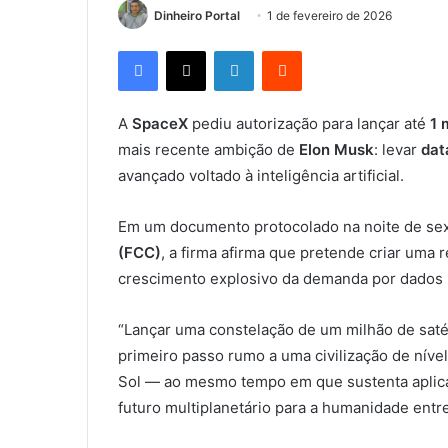
Dinheiro Portal
1 de fevereiro de 2026
Facebook
X
Linkedin
Reddit
A
SpaceX
pediu autorização para lançar até
1 
mais recente ambição de
Elon Musk
: levar
dat
avançado voltado à inteligência artificial.
Em um documento protocolado na noite de sext
(FCC)
, a firma afirma que pretende criar uma 
crescimento explosivo da demanda por dados i
“Lançar uma constelação de um milhão de saté
primeiro passo rumo a uma civilização de níve
Sol — ao mesmo tempo em que sustenta aplica
futuro multiplanetário para a humanidade entr