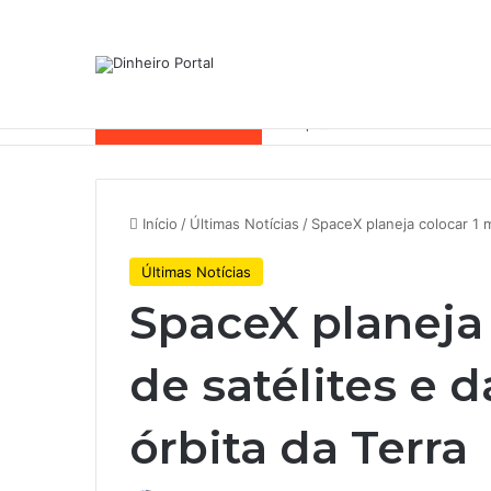
Notícias de Última Hora
Por que a Mattel continua pres
Início
/
Últimas Notícias
/
SpaceX planeja colocar 1 m
Últimas Notícias
SpaceX planeja 
de satélites e 
órbita da Terra