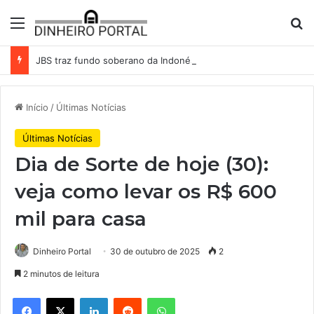
Menu
Pr
JBS traz fundo soberano da Indonésia como sócio em operação de US$ 2,5 bilhões
Início
/
Últimas Notícias
Últimas Notícias
Dia de Sorte de hoje (30):
veja como levar os R$ 600
mil para casa
Dinheiro Portal
30 de outubro de 2025
2
2 minutos de leitura
Facebook
X
Linkedin
Reddit
WhatsApp