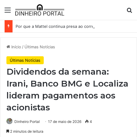
Menu
Pr
Por que a Mattel continua presa ao corredor de brinquedos
Início
/
Últimas Notícias
Últimas Notícias
Dividendos da semana:
Irani, Banco BMG e Localiza
lideram pagamentos aos
acionistas
Dinheiro Portal
17 de maio de 2026
4
2 minutos de leitura