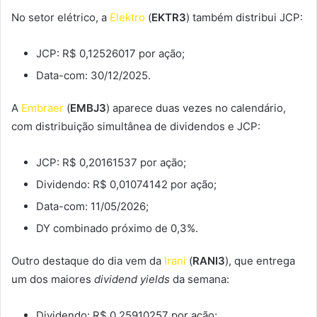
No setor elétrico, a
Elektro
(
EKTR3
) também distribui JCP:
JCP: R$ 0,12526017 por ação;
Data-com: 30/12/2025.
A
Embraer
(
EMBJ3
) aparece duas vezes no calendário,
com distribuição simultânea de dividendos e JCP:
JCP: R$ 0,20161537 por ação;
Dividendo: R$ 0,01074142 por ação;
Data-com: 11/05/2026;
DY combinado próximo de 0,3%.
Outro destaque do dia vem da
Irani
(
RANI3
), que entrega
um dos maiores
dividend yields
da semana:
Dividendo: R$ 0,25910257 por ação;