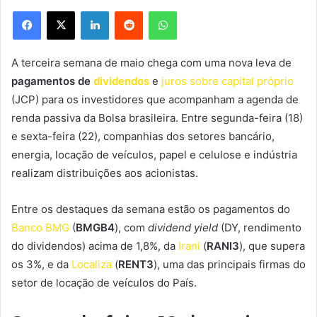
Facebook
X
Linkedin
Reddit
WhatsApp
A terceira semana de maio chega com uma nova leva de
pagamentos de
dividendos
e
juros sobre capital próprio
(JCP) para os investidores que acompanham a agenda de
renda passiva da Bolsa brasileira. Entre segunda-feira (18)
e sexta-feira (22), companhias dos setores bancário,
energia, locação de veículos, papel e celulose e indústria
realizam distribuições aos acionistas.
Entre os destaques da semana estão os pagamentos do
Banco BMG
(
BMGB4
), com
dividend yield
(DY, rendimento
do dividendos) acima de 1,8%, da
Irani
(
RANI3
), que supera
os 3%, e da
Localiza
(
RENT3
), uma das principais firmas do
setor de locação de veículos do País.