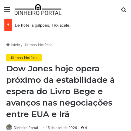
Menu
Pr
De hotel a galpões, TRX acelera compras e leva fatias de shoppings da Iguatemi por R$ 876 milhões
Início
/
Últimas Notícias
Últimas Notícias
Dow Jones hoje opera
próximo da estabilidade à
espera do Livro Bege e
avanços nas negociações
entre EUA e Irã
Dinheiro Portal
15 de abril de 2026
4