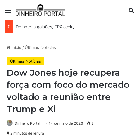
Menu
Pr
De hotel a galpões, TRX acelera compras e leva fatias de shoppings da Iguatemi por R$ 876 milhões
Início
/
Últimas Notícias
Últimas Notícias
Dow Jones hoje recupera
força com foco do mercado
voltado a reunião entre
Trump e Xi
Dinheiro Portal
14 de maio de 2026
3
2 minutos de leitura