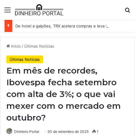
Menu
Pr
De hotel a galpões, TRX acelera compras e leva fatias de shoppings da Iguatemi por R$ 876 milhões
Início
/
Últimas Notícias
Últimas Notícias
Em mês de recordes,
Ibovespa fecha setembro
com alta de 3%; o que vai
mexer com o mercado em
outubro?
Dinheiro Portal
30 de setembro de 2025
1