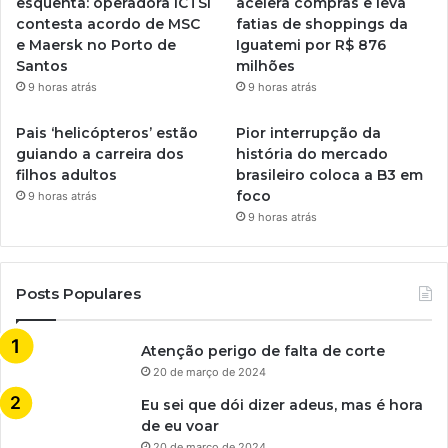
esquenta: operadora ICTSI
acelera compras e leva
contesta acordo de MSC
fatias de shoppings da
e Maersk no Porto de
Iguatemi por R$ 876
Santos
milhões
9 horas atrás
9 horas atrás
Pais ‘helicópteros’ estão
Pior interrupção da
guiando a carreira dos
história do mercado
filhos adultos
brasileiro coloca a B3 em
foco
9 horas atrás
9 horas atrás
Posts Populares
Atenção perigo de falta de corte
20 de março de 2024
Eu sei que dói dizer adeus, mas é hora
de eu voar
20 de março de 2024