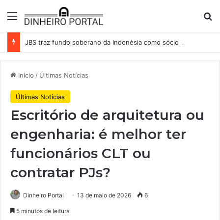
Menu
Pr
JBS traz fundo soberano da Indonésia como sócio em operação de US$ 2,5 bilhões
Início
/
Últimas Notícias
Últimas Notícias
Escritório de arquitetura ou
engenharia: é melhor ter
funcionários CLT ou
contratar PJs?
Dinheiro Portal
13 de maio de 2026
6
5 minutos de leitura