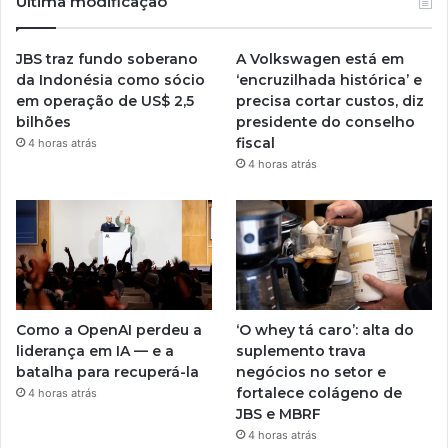
Última modificação
JBS traz fundo soberano
A Volkswagen está em
da Indonésia como sócio
‘encruzilhada histórica’ e
em operação de US$ 2,5
precisa cortar custos, diz
bilhões
presidente do conselho
fiscal
4 horas atrás
4 horas atrás
Como a OpenAI perdeu a
‘O whey tá caro’: alta do
liderança em IA — e a
suplemento trava
batalha para recuperá-la
negócios no setor e
fortalece colágeno de
4 horas atrás
JBS e MBRF
4 horas atrás