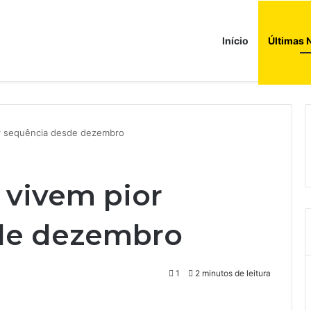
Início
Últimas 
a ao corredor de brinquedos
or sequência desde dezembro
 vivem pior
de dezembro
1
2 minutos de leitura