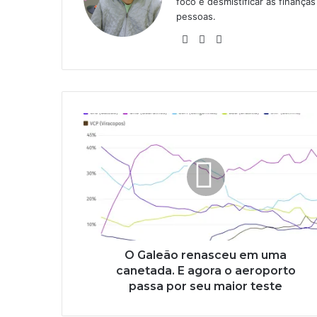
foco é desmistificar as finanç
pessoas.
Website
Linkedin
Instagram
O Galeão renasceu em uma
canetada. E agora o aeroporto
passa por seu maior teste