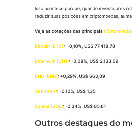
Isso acontece porque, quando investidores re
reduzir suas posições em criptomoedas, aum
Veja as cotações das principais
criptomoeda
Bitcoin (BTC)
: -0,10%, US$ 77.418,78
Ethereum (ETH)
: -0,08%, US$ 2.133,09
BNB (BNB)
: +0,29%, US$ 663,09
XRP (XRP)
: -0,10%, US$ 1,35
Solana (SOL)
: -0,34%, US$ 85,61
Outros destaques do m