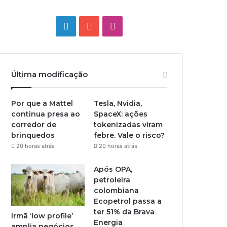
Linkedin
YouTube
Instagram
Última modificação
Por que a Mattel
Tesla, Nvidia,
continua presa ao
SpaceX: ações
corredor de
tokenizadas viram
brinquedos
febre. Vale o risco?
20 horas atrás
20 horas atrás
Após OPA,
petroleira
colombiana
Ecopetrol passa a
ter 51% da Brava
Irmã ‘low profile’
Energia
amplia negócios