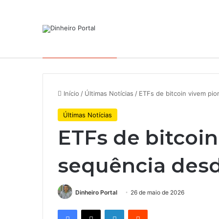
Notícias de Última Hora
Por que a Mattel continua pres
Início
/
Últimas Notícias
/
ETFs de bitcoin vivem pi
Últimas Notícias
ETFs de bitcoin
sequência des
Dinheiro Portal
26 de maio de 2026
Facebook
X
Linkedin
Reddit