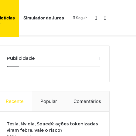
Switch skin
Procurar por
Notícias
Simulador de Juros
Seguir
Início
Sobre
Publicidade
Recente
Popular
Comentários
Tesla, Nvidia, SpaceX: ações tokenizadas
viram febre. Vale o risco?