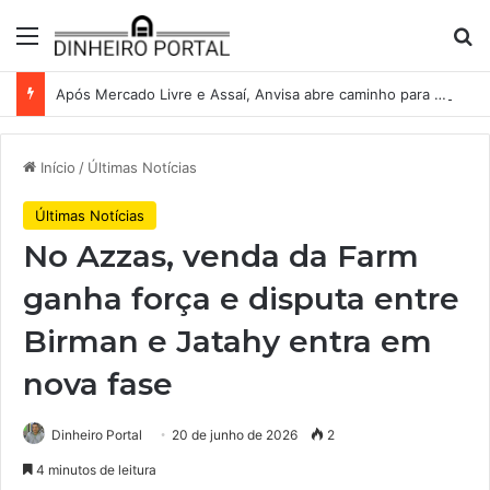
Menu
Pr
Após Mercado Livre e Assaí, Anvisa abre caminho para venda de medicamentos pela Shopee
Início
/
Últimas Notícias
Últimas Notícias
No Azzas, venda da Farm
ganha força e disputa entre
Birman e Jatahy entra em
nova fase
Dinheiro Portal
20 de junho de 2026
2
4 minutos de leitura