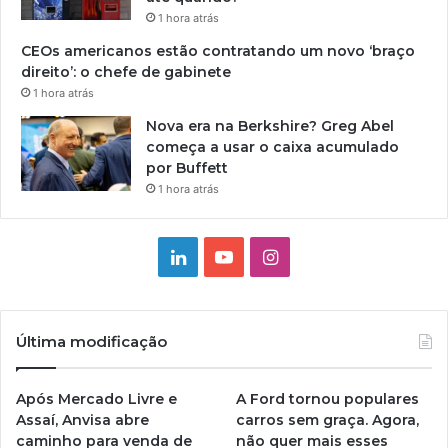
1 hora atrás
CEOs americanos estão contratando um novo ‘braço
direito’: o chefe de gabinete
1 hora atrás
Nova era na Berkshire? Greg Abel
começa a usar o caixa acumulado
por Buffett
1 hora atrás
Linkedin
YouTube
Instagram
Última modificação
Após Mercado Livre e
A Ford tornou populares
Assaí, Anvisa abre
carros sem graça. Agora,
caminho para venda de
não quer mais esses