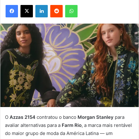
Facebook
X
Linkedin
Reddit
WhatsApp
O
Azzas 2154
contratou o banco
Morgan Stanley
para
avaliar alternativas para a
Farm Rio
, a marca mais rentável
do maior grupo de moda da América Latina — um