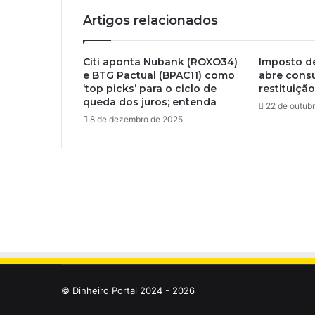
Artigos relacionados
Citi aponta Nubank (ROXO34)
Imposto de
e BTG Pactual (BPAC11) como
abre consu
‘top picks’ para o ciclo de
restituição
queda dos juros; entenda
22 de outub
8 de dezembro de 2025
© Dinheiro Portal 2024 - 2026