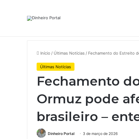
Notícias de Última Hora
A Volkswagen está em ‘encruzilh
Início
/
Últimas Notícias
/
Fechamento do Estreito de
Últimas Notícias
Fechamento do 
Ormuz pode afe
brasileiro – en
Dinheiro Portal
3 de março de 2026