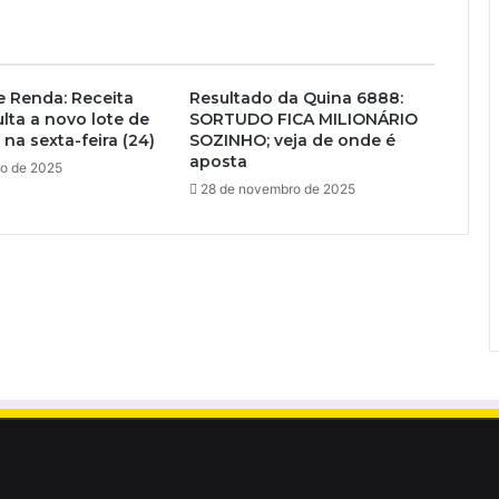
 Renda: Receita
Resultado da Quina 6888:
lta a novo lote de
SORTUDO FICA MILIONÁRIO
 na sexta-feira (24)
SOZINHO; veja de onde é
aposta
ro de 2025
28 de novembro de 2025