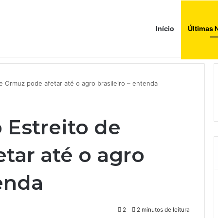
Início
Últimas 
ada histórica’ e precisa cortar custos, diz presidente do conselho fisca
 Ormuz pode afetar até o agro brasileiro – entenda
Estreito de
tar até o agro
tenda
2
2 minutos de leitura