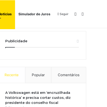
Switch skin
Procurar por
Notícias
Simulador de Juros
Seguir
l
Início
Sobre
Publicidade
Recente
Popular
Comentários
A Volkswagen está em ‘encruzilhada
histórica’ e precisa cortar custos, diz
presidente do conselho fiscal