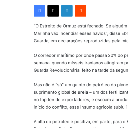
Facebook
X
Linkedin
Reddit
“O Estreito de Ormuz está fechado. Se alguém 
Marinha vão incendiar esses navios”, disse E
Guarda, em declarações reproduzidas pela mídi
O corredor marítimo por onde passa 20% do pet
semana, quando mísseis iranianos atingiram pe
Guarda Revolucionária, feito na tarde da segund
Mas não é “só” um quinto do petróleo do plane
suprimento global de
ureia
– um dos fertilizan
no top ten de exportadores, e escoam a produç
início do conflito, esse insumo agrícola subi
A alta do petróleo é positiva, em parte, para o