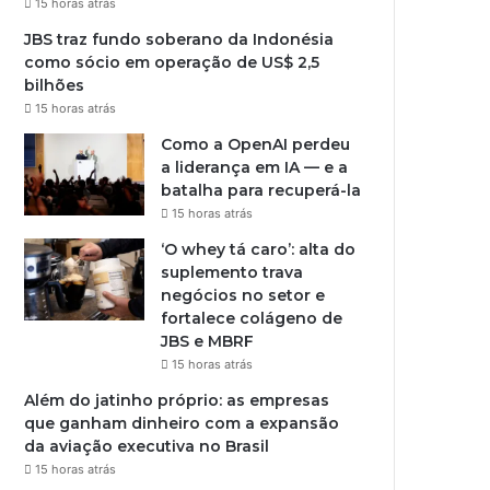
15 horas atrás
JBS traz fundo soberano da Indonésia
como sócio em operação de US$ 2,5
bilhões
15 horas atrás
Como a OpenAI perdeu
a liderança em IA — e a
batalha para recuperá-la
15 horas atrás
‘O whey tá caro’: alta do
suplemento trava
negócios no setor e
fortalece colágeno de
JBS e MBRF
15 horas atrás
Além do jatinho próprio: as empresas
que ganham dinheiro com a expansão
da aviação executiva no Brasil
15 horas atrás