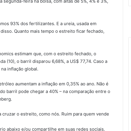
 segunda-feira na bolsa, com altas de 5%, 4% e 3%,
amos 93% dos fertilizantes. E a ureia, usada em
 disso. Quanto mais tempo o estreito ficar fechado,
nomics estimam que, com o estreito fechado, o
da (10), o barril disparou 6,68%, a US$ 77,74. Caso a
na inflação global.
etróleo aumentam a inflação em 0,35% ao ano. Não é
 do barril pode chegar a 40% – na comparação entre o
mberg.
 cruzar o estreito, como nós. Ruim para quem vende
io abaixo e/ou compartilhe em suas redes sociais.