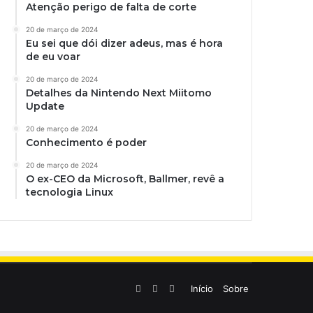
Atenção perigo de falta de corte
20 de março de 2024
Eu sei que dói dizer adeus, mas é hora
de eu voar
20 de março de 2024
Detalhes da Nintendo Next Miitomo
Update
20 de março de 2024
Conhecimento é poder
20 de março de 2024
O ex-CEO da Microsoft, Ballmer, revê a
tecnologia Linux
Linkedin
YouTube
Instagram
Início
Sobre