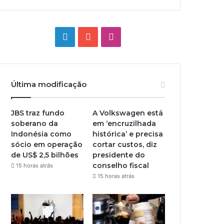
Linkedin
YouTube
Instagram
Última modificação
JBS traz fundo
A Volkswagen está
soberano da
em ‘encruzilhada
Indonésia como
histórica’ e precisa
sócio em operação
cortar custos, diz
de US$ 2,5 bilhões
presidente do
conselho fiscal
15 horas atrás
15 horas atrás