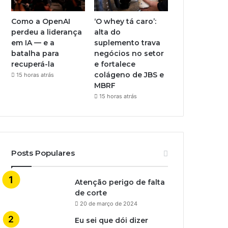
Como a OpenAI
‘O whey tá caro’:
perdeu a liderança
alta do
em IA — e a
suplemento trava
batalha para
negócios no setor
recuperá-la
e fortalece
colágeno de JBS e
15 horas atrás
MBRF
15 horas atrás
Posts Populares
Atenção perigo de falta
de corte
20 de março de 2024
Eu sei que dói dizer