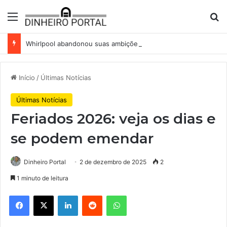
Menu
Pr
Whirlpool abandonou suas ambições globais. Agora enfrenta um mundo de dificuldades
Início
/
Últimas Notícias
Últimas Notícias
Feriados 2026: veja os dias e
se podem emendar
Dinheiro Portal
2 de dezembro de 2025
2
1 minuto de leitura
Facebook
X
Linkedin
Reddit
WhatsApp