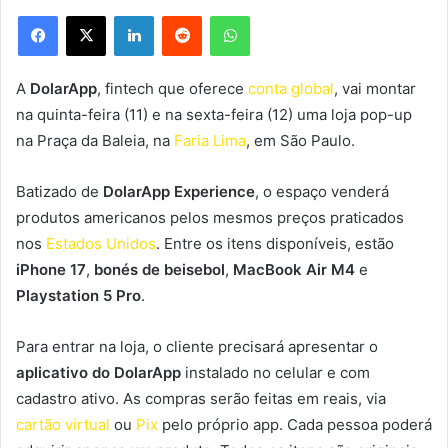
Facebook
X
Linkedin
Reddit
WhatsApp
A
DolarApp
, fintech que oferece
conta global
, vai montar
na quinta-feira (11) e na sexta-feira (12) uma loja pop-up
na Praça da Baleia, na
Faria Lima
, em São Paulo.
Batizado de
DolarApp Experience
, o espaço venderá
produtos americanos pelos mesmos preços praticados
nos
Estados Unidos
. Entre os itens disponíveis, estão
iPhone 17
,
bonés de beisebol
,
MacBook Air M4
e
Playstation 5 Pro
.
Para entrar na loja, o cliente precisará apresentar o
aplicativo do DolarApp
instalado no celular e com
cadastro ativo. As compras serão feitas em reais, via
cartão virtual
ou
Pix
pelo próprio app. Cada pessoa poderá