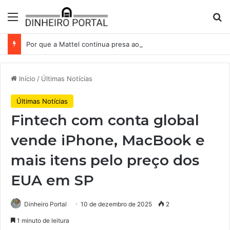
Menu
Pr
Por que a Mattel continua presa ao corredor de brinquedos
Início
/
Últimas Notícias
Últimas Notícias
Fintech com conta global
vende iPhone, MacBook e
mais itens pelo preço dos
EUA em SP
Dinheiro Portal
10 de dezembro de 2025
2
1 minuto de leitura