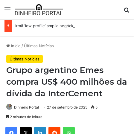
Menu
Pr
Irmã ‘low profile’ amplia negócios da família Batista com entrada em mineração para fertilizantes
Início
/
Últimas Notícias
Últimas Notícias
Grupo argentino Emes
compra US$ 400 milhões da
dívida da InterCement
Dinheiro Portal
27 de setembro de 2025
5
2 minutos de leitura
Facebook
X
Linkedin
Reddit
WhatsApp