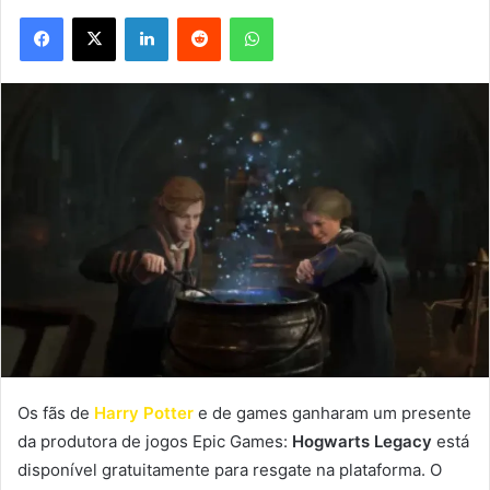
Facebook
X
Linkedin
Reddit
WhatsApp
Os fãs de
Harry Potter
e de games ganharam um presente
da produtora de jogos Epic Games:
Hogwarts Legacy
está
disponível gratuitamente para resgate na plataforma. O