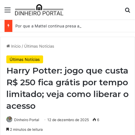
Menu
Pr
Por que a Mattel continua presa ao corredor de brinquedos
Início
/
Últimas Notícias
Últimas Notícias
Harry Potter: jogo que custa
R$ 250 fica grátis por tempo
limitado; veja como liberar o
acesso
Dinheiro Portal
12 de dezembro de 2025
6
2 minutos de leitura