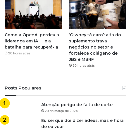
Como a OpenAI perdeu a
‘O whey tá caro’: alta do
liderança em IA — e a
suplemento trava
batalha para recuperá-la
negócios no setor e
fortalece colágeno de
20 horas atrás
JBS e MBRF
20 horas atrás
Posts Populares
Atenção perigo de falta de corte
20 de março de 2024
Eu sei que dói dizer adeus, mas é hora
de eu voar