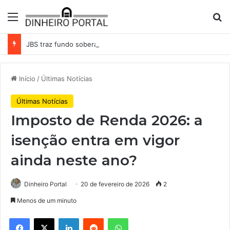
Menu
Pr
JBS traz fundo soberano da Indonésia como sócio em operação de US$ 2,5 bilhões
Início
/
Últimas Notícias
Últimas Notícias
Imposto de Renda 2026: a
isenção entra em vigor
ainda neste ano?
Dinheiro Portal
20 de fevereiro de 2026
2
Menos de um minuto
Facebook
X
Linkedin
Reddit
WhatsApp