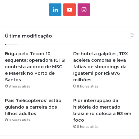
Linkedin
YouTube
Instagram
Última modificação
Briga pelo Tecon 10
De hotel a galpões, TRX
esquenta: operadora ICTSI
acelera compras e leva
contesta acordo de MSC
fatias de shoppings da
e Maersk no Porto de
Iguatemi por R$ 876
Santos
milhões
8 horas atrás
8 horas atrás
Pais ‘helicópteros’ estão
Pior interrupção da
guiando a carreira dos
história do mercado
filhos adultos
brasileiro coloca a B3 em
foco
8 horas atrás
8 horas atrás