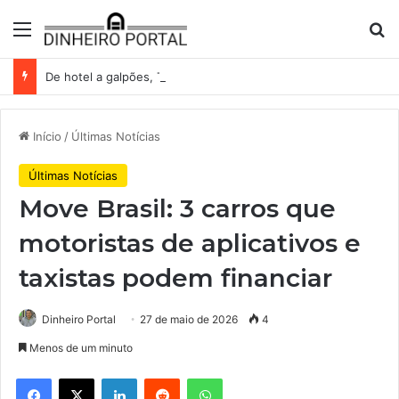
Menu
Pr
De hotel a galpões, TRX acelera compras e leva fatias de shoppings da Iguatemi por R$ 876 milhões
Início
/
Últimas Notícias
Últimas Notícias
Move Brasil: 3 carros que
motoristas de aplicativos e
taxistas podem financiar
Dinheiro Portal
27 de maio de 2026
4
Menos de um minuto
Facebook
X
Linkedin
Reddit
WhatsApp