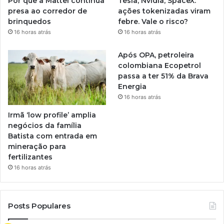
Por que a Mattel continua
Tesla, Nvidia, SpaceX:
presa ao corredor de
ações tokenizadas viram
brinquedos
febre. Vale o risco?
16 horas atrás
16 horas atrás
Após OPA, petroleira
colombiana Ecopetrol
passa a ter 51% da Brava
Energia
16 horas atrás
Irmã ‘low profile’ amplia
negócios da família
Batista com entrada em
mineração para
fertilizantes
16 horas atrás
Posts Populares