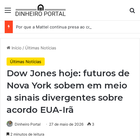
Menu
Pr
Por que a Mattel continua presa ao corredor de brinquedos
Início
/
Últimas Notícias
Últimas Notícias
Dow Jones hoje: futuros de
Nova York sobem em meio
a sinais divergentes sobre
acordo EUA-Irã
Dinheiro Portal
27 de maio de 2026
3
2 minutos de leitura