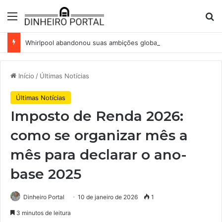
Menu
Pr
Whirlpool abandonou suas ambições globais. Agora enfrenta um mundo de dificuldades
Início
/
Últimas Notícias
Últimas Notícias
Imposto de Renda 2026:
como se organizar mês a
mês para declarar o ano-
base 2025
Dinheiro Portal
10 de janeiro de 2026
1
3 minutos de leitura