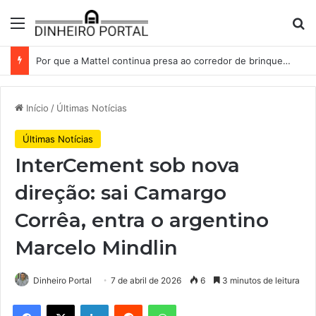
Menu
Pr
Por que a Mattel continua presa ao corredor de brinquedos
Início
/
Últimas Notícias
Últimas Notícias
InterCement sob nova
direção: sai Camargo
Corrêa, entra o argentino
Marcelo Mindlin
Dinheiro Portal
7 de abril de 2026
6
3 minutos de leitura
Facebook
X
Linkedin
Reddit
WhatsApp