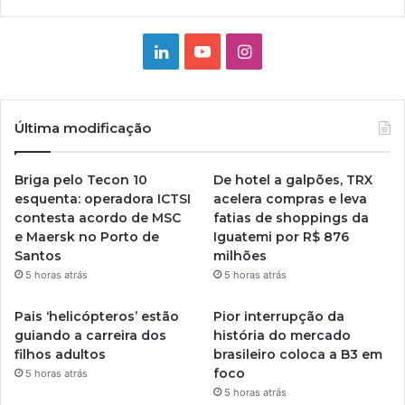
Linkedin
YouTube
Instagram
Última modificação
Briga pelo Tecon 10
De hotel a galpões, TRX
esquenta: operadora ICTSI
acelera compras e leva
contesta acordo de MSC
fatias de shoppings da
e Maersk no Porto de
Iguatemi por R$ 876
Santos
milhões
5 horas atrás
5 horas atrás
Pais ‘helicópteros’ estão
Pior interrupção da
guiando a carreira dos
história do mercado
filhos adultos
brasileiro coloca a B3 em
foco
5 horas atrás
5 horas atrás