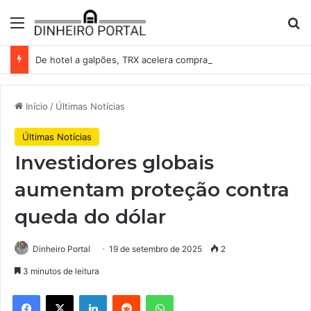
Menu
Pr
De hotel a galpões, TRX acelera compras e leva fatias de shoppings da Iguatemi por R$ 876 milhões
Início
/
Últimas Notícias
Últimas Notícias
Investidores globais
aumentam proteção contra
queda do dólar
Dinheiro Portal
19 de setembro de 2025
2
3 minutos de leitura
Facebook
X
Linkedin
Reddit
WhatsApp