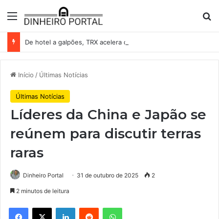
Menu
Pr
De hotel a galpões, TRX acelera compras e leva fatias de shoppings da Iguatemi por R$ 876 milhões
Início
/
Últimas Notícias
Últimas Notícias
Líderes da China e Japão se
reúnem para discutir terras
raras
Dinheiro Portal
31 de outubro de 2025
2
2 minutos de leitura
Facebook
X
Linkedin
Reddit
WhatsApp