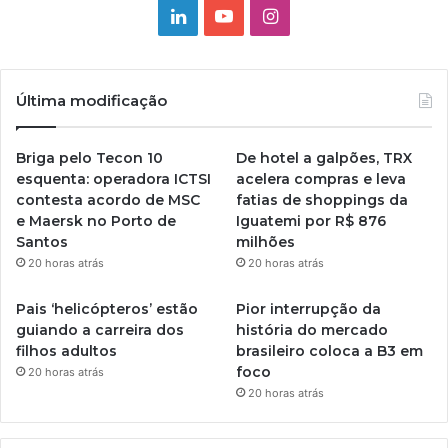
Linkedin
YouTube
Instagram
Última modificação
Briga pelo Tecon 10
De hotel a galpões, TRX
esquenta: operadora ICTSI
acelera compras e leva
contesta acordo de MSC
fatias de shoppings da
e Maersk no Porto de
Iguatemi por R$ 876
Santos
milhões
20 horas atrás
20 horas atrás
Pais ‘helicópteros’ estão
Pior interrupção da
guiando a carreira dos
história do mercado
filhos adultos
brasileiro coloca a B3 em
foco
20 horas atrás
20 horas atrás