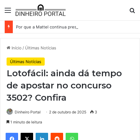
Menu
Pr
Por que a Mattel continua presa ao corredor de brinquedos
Início
/
Últimas Notícias
Últimas Notícias
Lotofácil: ainda dá tempo
de apostar no concurso
3502? Confira
Dinheiro Portal
2 de outubro de 2025
3
1 minuto de leitura
Facebook
X
Linkedin
Reddit
WhatsApp