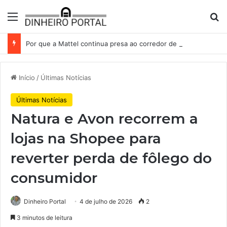
Menu
Pr
Por que a Mattel continua presa ao corredor de brinquedos
Início
/
Últimas Notícias
Últimas Notícias
Natura e Avon recorrem a
lojas na Shopee para
reverter perda de fôlego do
consumidor
Dinheiro Portal
4 de julho de 2026
2
3 minutos de leitura