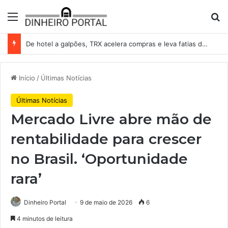
Menu
Pr
De hotel a galpões, TRX acelera compras e leva fatias de shoppings da Iguatemi por R$ 876 milhões
Início
/
Últimas Notícias
Últimas Notícias
Mercado Livre abre mão de
rentabilidade para crescer
no Brasil. ‘Oportunidade
rara’
Dinheiro Portal
9 de maio de 2026
6
4 minutos de leitura