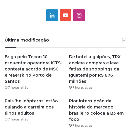
Linkedin
YouTube
Instagram
Última modificação
Briga pelo Tecon 10
De hotel a galpões, TRX
esquenta: operadora ICTSI
acelera compras e leva
contesta acordo de MSC
fatias de shoppings da
e Maersk no Porto de
Iguatemi por R$ 876
Santos
milhões
7 horas atrás
7 horas atrás
Pais ‘helicópteros’ estão
Pior interrupção da
guiando a carreira dos
história do mercado
filhos adultos
brasileiro coloca a B3 em
foco
7 horas atrás
7 horas atrás