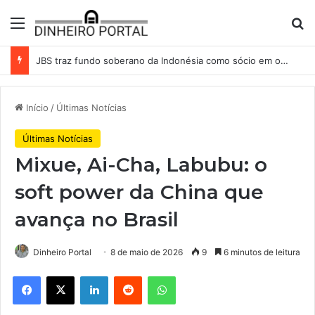
Menu
Pr
JBS traz fundo soberano da Indonésia como sócio em operação de US$ 2,5 bilhões
Início
/
Últimas Notícias
Últimas Notícias
Mixue, Ai-Cha, Labubu: o
soft power da China que
avança no Brasil
Dinheiro Portal
8 de maio de 2026
9
6 minutos de leitura
Facebook
X
Linkedin
Reddit
WhatsApp