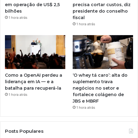
em operação de US$ 2,5
precisa cortar custos, diz
bilhões
presidente do conselho
fiscal
1 hora atrás
1 hora atrás
Como a OpenAI perdeu a
‘O whey tá caro’: alta do
liderança em IA — e a
suplemento trava
batalha para recuperá-la
negócios no setor e
fortalece colágeno de
1 hora atrás
JBS e MBRF
1 hora atrás
Posts Populares