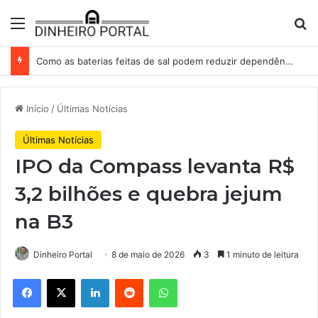
Menu
Pr
Como as baterias feitas de sal podem reduzir dependência da China na corrida por energia
Início
/
Últimas Notícias
Últimas Notícias
IPO da Compass levanta R$
3,2 bilhões e quebra jejum
na B3
Dinheiro Portal
8 de maio de 2026
3
1 minuto de leitura
Facebook
X
Linkedin
Reddit
WhatsApp