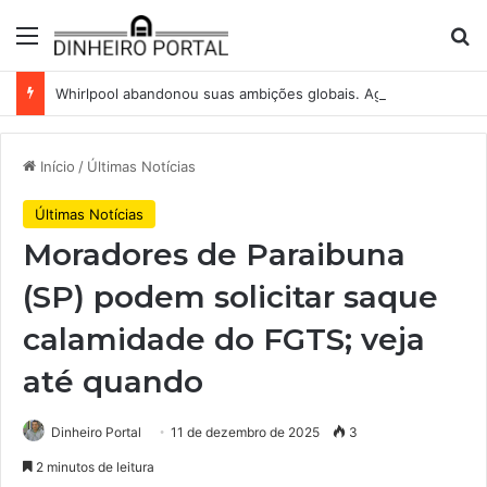
Menu
Pr
Whirlpool abandonou suas ambições globais. Agora enfrenta um mundo de dificuldades
Início
/
Últimas Notícias
Últimas Notícias
Moradores de Paraibuna
(SP) podem solicitar saque
calamidade do FGTS; veja
até quando
Dinheiro Portal
11 de dezembro de 2025
3
2 minutos de leitura