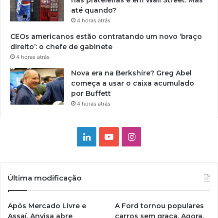
nas prateleiras e em Wall Street. Mas
até quando?
4 horas atrás
CEOs americanos estão contratando um novo ‘braço
direito’: o chefe de gabinete
4 horas atrás
Nova era na Berkshire? Greg Abel
começa a usar o caixa acumulado
por Buffett
4 horas atrás
Linkedin
YouTube
Instagram
Última modificação
Após Mercado Livre e
A Ford tornou populares
Assaí, Anvisa abre
carros sem graça. Agora,