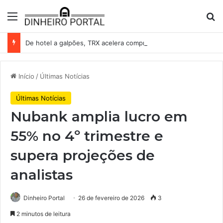
Menu
Pr
De hotel a galpões, TRX acelera compras e leva fatias de shoppings da Iguatemi por R$ 876 milhões
Início
/
Últimas Notícias
Últimas Notícias
Nubank amplia lucro em
55% no 4º trimestre e
supera projeções de
analistas
Dinheiro Portal
26 de fevereiro de 2026
3
2 minutos de leitura