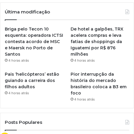
Última modificação
Briga pelo Tecon 10
De hotel a galpões, TRX
esquenta: operadora ICTSI
acelera compras e leva
contesta acordo de MSC
fatias de shoppings da
e Maersk no Porto de
Iguatemi por R$ 876
Santos
milhões
4 horas atrás
4 horas atrás
Pais ‘helicópteros’ estão
Pior interrupção da
guiando a carreira dos
história do mercado
filhos adultos
brasileiro coloca a B3 em
foco
4 horas atrás
4 horas atrás
Posts Populares