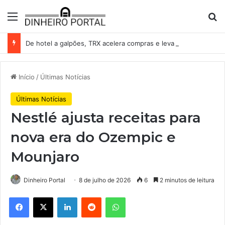
Menu
Pr
De hotel a galpões, TRX acelera compras e leva fatias de shoppings da Iguatemi por R$ 876 milhões
Início
/
Últimas Notícias
Últimas Notícias
Nestlé ajusta receitas para
nova era do Ozempic e
Mounjaro
Dinheiro Portal
8 de julho de 2026
6
2 minutos de leitura
Facebook
X
Linkedin
Reddit
WhatsApp