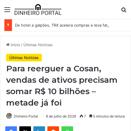
Menu
Pr
De hotel a galpões, TRX acelera compras e leva fatias de shoppings da Iguatemi por R$ 876 milhões
Início
/
Últimas Notícias
Últimas Notícias
Para reerguer a Cosan,
vendas de ativos precisam
somar R$ 10 bilhões –
metade já foi
Dinheiro Portal
8 de julho de 2026
7
5 minutos de leitura
Facebook
X
Linkedin
Reddit
WhatsApp