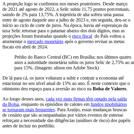
A projeção logo se confirmou nos meses posteriores. Desde março
de 2021 até agosto de 2022, a Selic subiu 11,75 pontos porcentuais,
saindo de 2% para 13,75%. A trajetória de alta sofreu uma pausa
entre de agosto daquele ano a julho de 2023 e, em seguida, deu-se o
início ao ciclo de corte de juros. Na época, havia até esperanças da
taxa Selic retornar para o patamar abaixo dos dois dígitos, mas as
projeções foram frustradas quando o
risco fiscal
do País voltou a
atormentar o
mercado monetário
após o governo revisar as metas
fiscais em abril de 2024.
Prédio do Banco Central (BC) em Brasília; nos últimos quatro
anos a autoridade monetária subiu os juros Selic de 2,75% ao a
para 15%. (Imagem: alison em Adobe Stock)
De lá para cá, os juros voltaram a subir e contrair a economia até
estacionar no seu nível atual de 15% ao ano. É neste contexto que o
otimismo deu espaço para a aversão ao risco na
Bolsa de Valores
.
Ao longo desses anos,
cada vez mais firmas têm optado pela saída
da Bolsa
, enquanto os episódios de calotes em
fundos imobiliários
se tornaram mais frequentes
. Para Araújo, essas mudanças bruscas
de cenário que são acompanhadas por vários eventos de estresse
reforçam a necessidade das diligências (análises de risco) dos papéis
antes de incluir no portfólio.