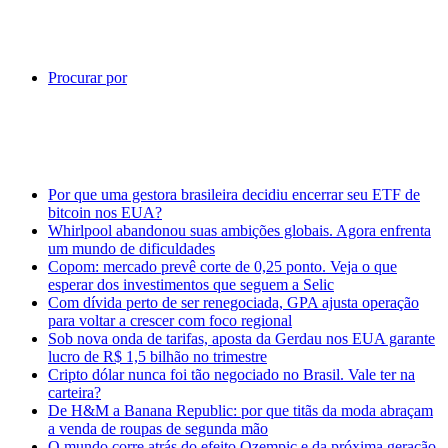
Procurar por
Notícias de Última Hora
Por que uma gestora brasileira decidiu encerrar seu ETF de
bitcoin nos EUA?
Whirlpool abandonou suas ambições globais. Agora enfrenta
um mundo de dificuldades
Copom: mercado prevê corte de 0,25 ponto. Veja o que
esperar dos investimentos que seguem a Selic
Com dívida perto de ser renegociada, GPA ajusta operação
para voltar a crescer com foco regional
Sob nova onda de tarifas, aposta da Gerdau nos EUA garante
lucro de R$ 1,5 bilhão no trimestre
Cripto dólar nunca foi tão negociado no Brasil. Vale ter na
carteira?
De H&M a Banana Republic: por que titãs da moda abraçam
a venda de roupas de segunda mão
O mundo corre atrás do efeito Ozempic e da próxima geração