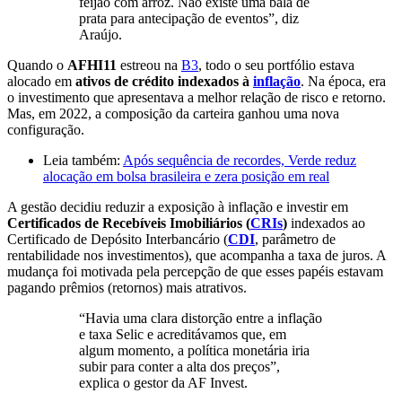
feijão com arroz. Não existe uma bala de
prata para antecipação de eventos”, diz
Araújo.
Quando o
AFHI11
estreou na
B3
, todo o seu portfólio estava
alocado em
ativos de crédito indexados à
inflação
. Na época, era
o investimento que apresentava a melhor relação de risco e retorno.
Mas, em 2022, a composição da carteira ganhou uma nova
configuração.
Leia também:
Após sequência de recordes, Verde reduz
alocação em bolsa brasileira e zera posição em real
A gestão decidiu reduzir a exposição à inflação e investir em
Certificados de Recebíveis Imobiliários (
CRIs
)
indexados ao
Certificado de Depósito Interbancário (
CDI
, parâmetro de
rentabilidade nos investimentos), que acompanha a taxa de juros. A
mudança foi motivada pela percepção de que esses papéis estavam
pagando prêmios (retornos) mais atrativos.
“Havia uma clara distorção entre a inflação
e taxa Selic e acreditávamos que, em
algum momento, a política monetária iria
subir para conter a alta dos preços”,
explica o gestor da AF Invest.