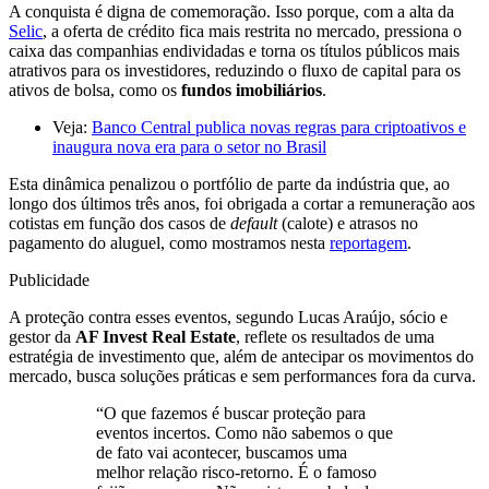
A conquista é digna de comemoração. Isso porque, com a alta da
Selic
, a oferta de crédito fica mais restrita no mercado, pressiona o
caixa das companhias endividadas e torna os títulos públicos mais
atrativos para os investidores, reduzindo o fluxo de capital para os
ativos de bolsa, como os
fundos imobiliários
.
Veja:
Banco Central publica novas regras para criptoativos e
inaugura nova era para o setor no Brasil
Esta dinâmica penalizou o portfólio de parte da indústria que, ao
longo dos últimos três anos, foi obrigada a cortar a remuneração aos
cotistas em função dos casos de
default
(calote) e atrasos no
pagamento do aluguel, como mostramos nesta
reportagem
.
Publicidade
A proteção contra esses eventos, segundo Lucas Araújo, sócio e
gestor da
AF Invest Real Estate
, reflete os resultados de uma
estratégia de investimento que, além de antecipar os movimentos do
mercado, busca soluções práticas e sem performances fora da curva.
“O que fazemos é buscar proteção para
eventos incertos. Como não sabemos o que
de fato vai acontecer, buscamos uma
melhor relação risco-retorno. É o famoso