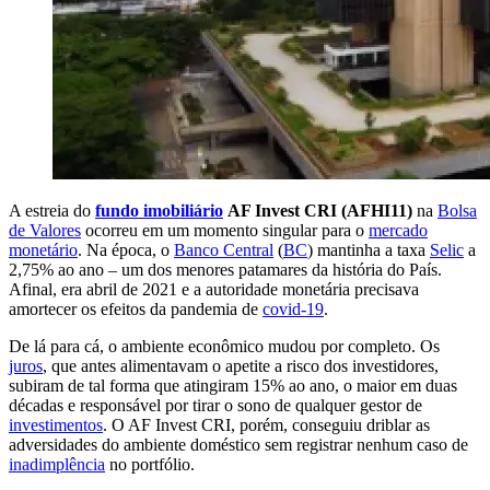
A estreia do
fundo imobiliário
AF Invest CRI (AFHI11)
na
Bolsa
de Valores
ocorreu em um momento singular para o
mercado
monetário
. Na época, o
Banco Central
(
BC
) mantinha a taxa
Selic
a
2,75% ao ano – um dos menores patamares da história do País.
Afinal, era abril de 2021 e a autoridade monetária precisava
amortecer os efeitos da pandemia de
covid-19
.
De lá para cá, o ambiente econômico mudou por completo. Os
juros
, que antes alimentavam o apetite a risco dos investidores,
subiram de tal forma que atingiram 15% ao ano, o maior em duas
décadas e responsável por tirar o sono de qualquer gestor de
investimentos
. O AF Invest CRI, porém, conseguiu driblar as
adversidades do ambiente doméstico sem registrar nenhum caso de
inadimplência
no portfólio.