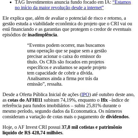
TAG Investimentos anuncia fundo focado em IA:
“Estamos
no início da maior revolução desde a internet”
Ele explica que, além de avaliar o potencial de risco e retorno, a
gestão estuda a viabilidade econômica do projeto que o CRI vai ou
está financiando e as garantias que protegem o credor de eventuais
episódios de
inadimplência
.
“Eventos podem ocorrer, mas buscamos
uma operação que se pague sem a gestão
precisar acionar o caixa do emissor do
título. Os CRIs são focados em projetos
específicos e avaliamos se aquele projeto
tem capacidade de cobrir a dívida.
Analisamos ainda a firma por trás da
emissão”, ressalta.
Desde a Oferta Pública Inicial de ações (
IPO
) até outubro deste ano,
as
cotas do AFHI11
subiram 74,19%, enquanto o
Ifix
–índice de
referência para fundos imobiliários – subiu 25,81% durante o
mesmo período, segundo dados da Economatica. Os números
consideram a variação de cotas mais o pagamento de
dividendos
.
Hoje, o AF Invest CRI possui
37,8 mil cotistas e patrimônio
líquido de R$ 428,74 milhões
.