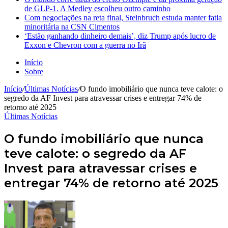
de GLP-1. A Medley escolheu outro caminho
Com negociações na reta final, Steinbruch estuda manter fatia
minoritária na CSN Cimentos
‘Estão ganhando dinheiro demais’, diz Trump após lucro de
Exxon e Chevron com a guerra no Irã
Início
Sobre
Início
/
Últimas Notícias
/
O fundo imobiliário que nunca teve calote: o
segredo da AF Invest para atravessar crises e entregar 74% de
retorno até 2025
Últimas Notícias
O fundo imobiliário que nunca
teve calote: o segredo da AF
Invest para atravessar crises e
entregar 74% de retorno até 2025