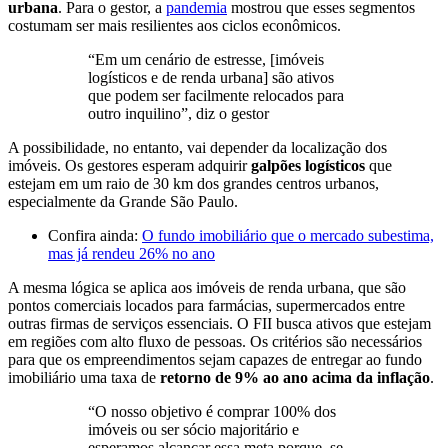
urbana
. Para o gestor, a
pandemia
mostrou que esses segmentos
costumam ser mais resilientes aos ciclos econômicos.
“Em um cenário de estresse, [imóveis
logísticos e de renda urbana] são ativos
que podem ser facilmente relocados para
outro inquilino”, diz o gestor
A possibilidade, no entanto, vai depender da localização dos
imóveis. Os gestores esperam adquirir
galpões logísticos
que
estejam em um raio de 30 km dos grandes centros urbanos,
especialmente da Grande São Paulo.
Confira ainda:
O fundo imobiliário que o mercado subestima,
mas já rendeu 26% no ano
A mesma lógica se aplica aos imóveis de renda urbana, que são
pontos comerciais locados para farmácias, supermercados entre
outras firmas de serviços essenciais. O FII busca ativos que estejam
em regiões com alto fluxo de pessoas. Os critérios são necessários
para que os empreendimentos sejam capazes de entregar ao fundo
imobiliário uma taxa de
retorno de 9% ao ano acima da inflação
.
“O nosso objetivo é comprar 100% dos
imóveis ou ser sócio majoritário e
esperamos alcançar essa meta porque, se