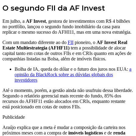
O segundo FII da AF Invest
Em julho, a
AF Invest
, gestora de investimentos com R$ 4 bilhões
no portfólio, lançou o segundo fundo imobiliário da casa para
replicar o mesmo sucesso do AFHI11, mas em uma nova estratégia.
Com um mandato diferente ao do
FII
pioneiro, o
AF Invest Real
Estate Multiestrategia (AFHF11)
tem a possibilidade de alocar
capital tanto em cotas de outros FIIs e em CRIs quanto em ações de
companhias listadas na Bolsa, além de imóveis físicos.
Bolha de IA, queda do dólar e o futuro dos juros nos EUA:
a
opinião da BlackRock sobre as dúvidas globais dos
investidores
Até o momento, porém, a gestão ainda não usufruiu dessa liberdade.
Segundo o relatório gerencial mais recente do fundo, 85% dos
recursos do AFHF11 estão alocados em CRIs, enquanto restante
está posicionado em cotas de outros FIIs.
Publicidade
Araújo explica que a meta é mudar a composição da carteira nos
próximos meses com a compra de
imóveis logísticos
e de
renda