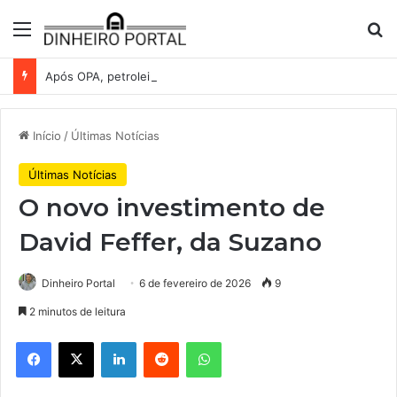
Menu
Pr
Após OPA, petroleira colombiana Ecopetrol passa a ter 51% da Brava Energia
Início
/
Últimas Notícias
Últimas Notícias
O novo investimento de
David Feffer, da Suzano
Dinheiro Portal
6 de fevereiro de 2026
9
2 minutos de leitura
Facebook
X
Linkedin
Reddit
WhatsApp