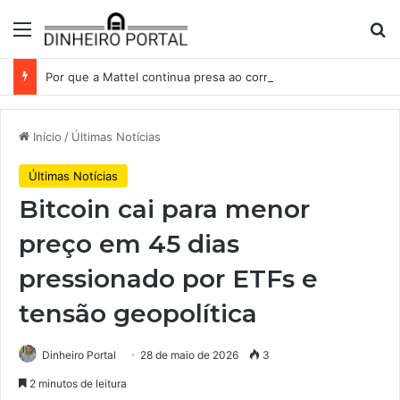
Menu
Pr
Por que a Mattel continua presa ao corredor de brinquedos
Início
/
Últimas Notícias
Últimas Notícias
Bitcoin cai para menor
preço em 45 dias
pressionado por ETFs e
tensão geopolítica
Dinheiro Portal
28 de maio de 2026
3
2 minutos de leitura