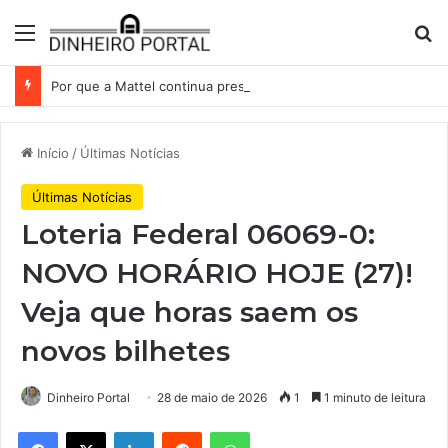
Menu
Pr
Por que a Mattel continua presa ao corredor de brinquedos
Início
/
Últimas Notícias
Últimas Notícias
Loteria Federal 06069-0:
NOVO HORÁRIO HOJE (27)!
Veja que horas saem os
novos bilhetes
Dinheiro Portal
28 de maio de 2026
1
1 minuto de leitura
Facebook
X
Linkedin
Reddit
WhatsApp