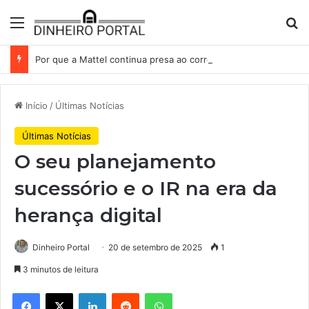
Menu
Pr
Por que a Mattel continua presa ao corredor de brinquedos
Início
/
Últimas Notícias
Últimas Notícias
O seu planejamento
sucessório e o IR na era da
herança digital
Dinheiro Portal
20 de setembro de 2025
1
3 minutos de leitura
Facebook
X
Linkedin
Reddit
WhatsApp