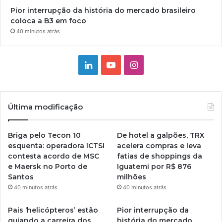
Pior interrupção da história do mercado brasileiro
coloca a B3 em foco
40 minutos atrás
Linkedin
YouTube
Instagram
Última modificação
Briga pelo Tecon 10
De hotel a galpões, TRX
esquenta: operadora ICTSI
acelera compras e leva
contesta acordo de MSC
fatias de shoppings da
e Maersk no Porto de
Iguatemi por R$ 876
Santos
milhões
40 minutos atrás
40 minutos atrás
Pais ‘helicópteros’ estão
Pior interrupção da
guiando a carreira dos
história do mercado