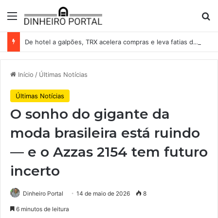
Menu
Pr
De hotel a galpões, TRX acelera compras e leva fatias de shoppings da Iguatemi por R$ 876 milhões
Início
/
Últimas Notícias
Últimas Notícias
O sonho do gigante da
moda brasileira está ruindo
— e o Azzas 2154 tem futuro
incerto
Dinheiro Portal
14 de maio de 2026
8
6 minutos de leitura