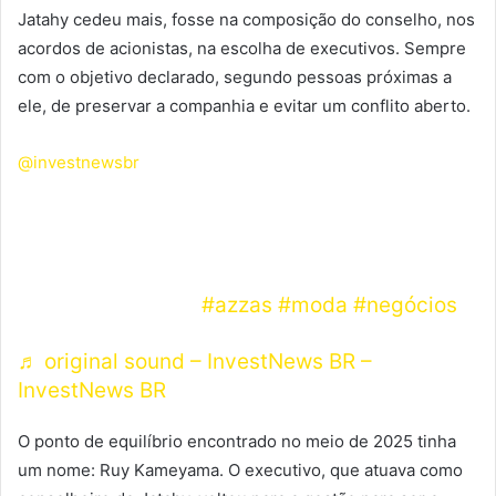
Jatahy cedeu mais, fosse na composição do conselho, nos
acordos de acionistas, na escolha de executivos. Sempre
com o objetivo declarado, segundo pessoas próximas a
ele, de preservar a companhia e evitar um conflito aberto.
@investnewsbr
Após a saída de seis executivos do alto
escalão do Azzas 2154, o grupo anunciou o
retorno de Roberto Jatahy à liderança do
negócio de moda.
#azzas
#moda
#negócios
♬ original sound – InvestNews BR –
InvestNews BR
O ponto de equilíbrio encontrado no meio de 2025 tinha
um nome: Ruy Kameyama. O executivo, que atuava como