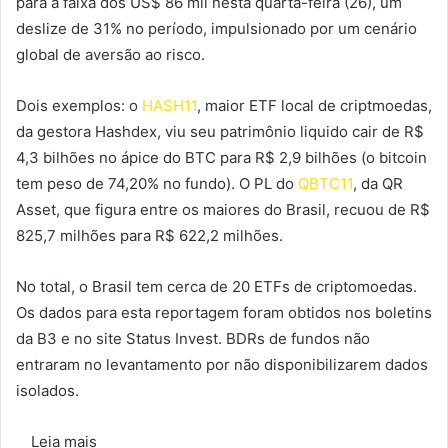
para a faixa dos US$ 86 mil nesta quarta-feira (26), um
deslize de 31% no período, impulsionado por um cenário
global de aversão ao risco.
Dois exemplos: o
HASH11
, maior ETF local de criptmoedas,
da gestora Hashdex, viu seu patrimônio liquido cair de R$
4,3 bilhões no ápice do BTC para R$ 2,9 bilhões (o bitcoin
tem peso de 74,20% no fundo). O PL do
QBTC11
, da QR
Asset, que figura entre os maiores do Brasil, recuou de R$
825,7 milhões para R$ 622,2 milhões.
No total, o Brasil tem cerca de 20 ETFs de criptomoedas.
Os dados para esta reportagem foram obtidos nos boletins
da B3 e no site Status Invest. BDRs de fundos não
entraram no levantamento por não disponibilizarem dados
isolados.
Leia mais