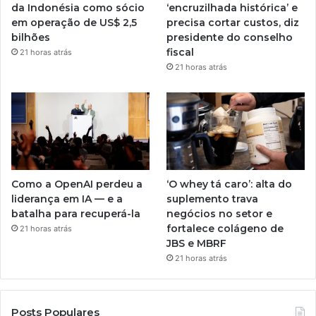
da Indonésia como sócio
‘encruzilhada histórica’ e
em operação de US$ 2,5
precisa cortar custos, diz
bilhões
presidente do conselho
fiscal
21 horas atrás
21 horas atrás
Como a OpenAI perdeu a
‘O whey tá caro’: alta do
liderança em IA — e a
suplemento trava
batalha para recuperá-la
negócios no setor e
fortalece colágeno de
21 horas atrás
JBS e MBRF
21 horas atrás
Posts Populares