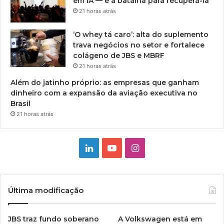
em IA — e a batalha para recuperá-la
21 horas atrás
‘O whey tá caro’: alta do suplemento
trava negócios no setor e fortalece
colágeno de JBS e MBRF
21 horas atrás
Além do jatinho próprio: as empresas que ganham
dinheiro com a expansão da aviação executiva no
Brasil
21 horas atrás
Linkedin
YouTube
Instagram
Última modificação
JBS traz fundo soberano
A Volkswagen está em