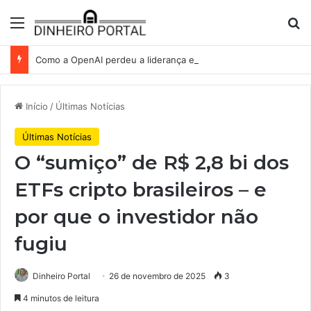
Menu
Pr
Como a OpenAI perdeu a liderança em IA — e a batalha para recuperá-la
Início
/
Últimas Notícias
Últimas Notícias
O “sumiço” de R$ 2,8 bi dos
ETFs cripto brasileiros – e
por que o investidor não
fugiu
Dinheiro Portal
26 de novembro de 2025
3
4 minutos de leitura