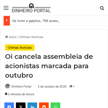
Menu
Pr
De hotel a galpões, TRX acelera compras e leva fatias de shoppings da Iguatemi por R$ 876 milhões
Início
/
Últimas Notícias
Últimas Notícias
Oi cancela assembleia de
acionistas marcada para
outubro
Dinheiro Portal
2 de outubro de 2025
1
2 minutos de leitura
Facebook
X
Linkedin
Reddit
WhatsApp