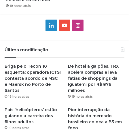
19 horas atrás
Linkedin
YouTube
Instagram
Última modificação
Briga pelo Tecon 10
De hotel a galpões, TRX
esquenta: operadora ICTSI
acelera compras e leva
contesta acordo de MSC
fatias de shoppings da
e Maersk no Porto de
Iguatemi por R$ 876
Santos
milhões
19 horas atrás
19 horas atrás
Pais ‘helicópteros’ estão
Pior interrupção da
guiando a carreira dos
história do mercado
filhos adultos
brasileiro coloca a B3 em
foco
19 horas atrás