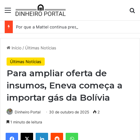
Menu
Pr
Por que a Mattel continua presa ao corredor de brinquedos
Início
/
Últimas Notícias
Últimas Notícias
Para ampliar oferta de
insumos, Eneva começa a
importar gás da Bolívia
Dinheiro Portal
30 de outubro de 2025
2
1 minuto de leitura
Facebook
X
Linkedin
Reddit
WhatsApp