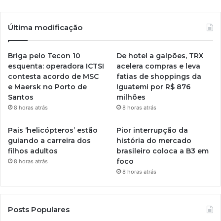
Última modificação
Briga pelo Tecon 10
De hotel a galpões, TRX
esquenta: operadora ICTSI
acelera compras e leva
contesta acordo de MSC
fatias de shoppings da
e Maersk no Porto de
Iguatemi por R$ 876
Santos
milhões
8 horas atrás
8 horas atrás
Pais ‘helicópteros’ estão
Pior interrupção da
guiando a carreira dos
história do mercado
filhos adultos
brasileiro coloca a B3 em
foco
8 horas atrás
8 horas atrás
Posts Populares