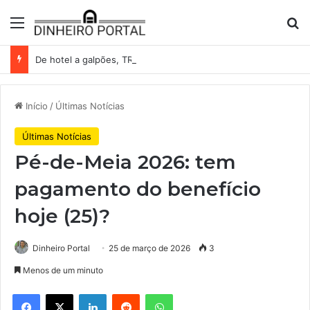
Menu
Pr
De hotel a galpões, TRX acelera compras e leva fatias de shoppings da Iguatemi por R$ 876 milhões
Início
/
Últimas Notícias
Últimas Notícias
Pé-de-Meia 2026: tem
pagamento do benefício
hoje (25)?
Dinheiro Portal
25 de março de 2026
3
Menos de um minuto
Facebook
X
Linkedin
Reddit
WhatsApp