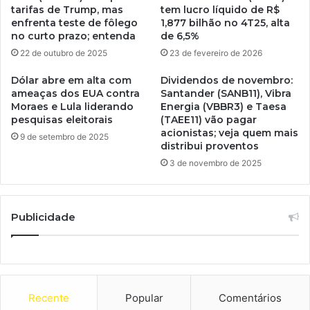
tarifas de Trump, mas
tem lucro líquido de R$
enfrenta teste de fôlego
1,877 bilhão no 4T25, alta
no curto prazo; entenda
de 6,5%
22 de outubro de 2025
23 de fevereiro de 2026
Dólar abre em alta com
Dividendos de novembro:
ameaças dos EUA contra
Santander (SANB11), Vibra
Moraes e Lula liderando
Energia (VBBR3) e Taesa
pesquisas eleitorais
(TAEE11) vão pagar
acionistas; veja quem mais
9 de setembro de 2025
distribui proventos
3 de novembro de 2025
Publicidade
Recente
Popular
Comentários