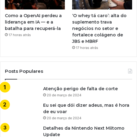
Como a OpenAI perdeu a
‘O whey tá caro’: alta do
liderança em IA — e a
suplemento trava
batalha para recuperá-la
negócios no setor e
fortalece colágeno de
17 horas atrás
JBS e MBRF
17 horas atrás
Posts Populares
Atenção perigo de falta de corte
20 de março de 2024
Eu sei que dói dizer adeus, mas é hora
de eu voar
20 de março de 2024
Detalhes da Nintendo Next Miitomo
Update