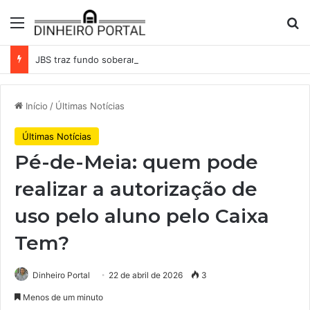
Menu
Pr
JBS traz fundo soberano da Indonésia como sócio em operação de US$ 2,5 bilhões
Início
/
Últimas Notícias
Últimas Notícias
Pé-de-Meia: quem pode
realizar a autorização de
uso pelo aluno pelo Caixa
Tem?
Dinheiro Portal
22 de abril de 2026
3
Menos de um minuto