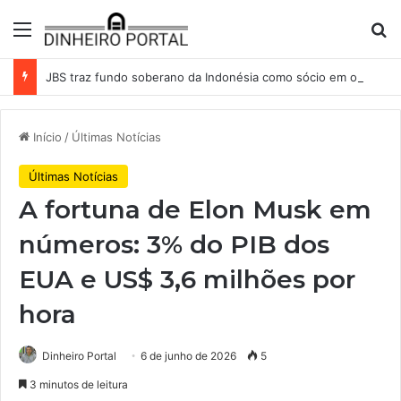
Menu
Pr
JBS traz fundo soberano da Indonésia como sócio em operação de US$ 2,5 bilhões
Início
/
Últimas Notícias
Últimas Notícias
A fortuna de Elon Musk em
números: 3% do PIB dos
EUA e US$ 3,6 milhões por
hora
Dinheiro Portal
6 de junho de 2026
5
3 minutos de leitura