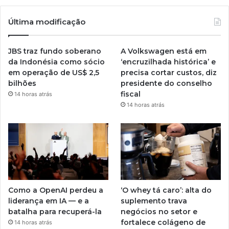
Última modificação
JBS traz fundo soberano
A Volkswagen está em
da Indonésia como sócio
‘encruzilhada histórica’ e
em operação de US$ 2,5
precisa cortar custos, diz
bilhões
presidente do conselho
fiscal
14 horas atrás
14 horas atrás
Como a OpenAI perdeu a
‘O whey tá caro’: alta do
liderança em IA — e a
suplemento trava
batalha para recuperá-la
negócios no setor e
fortalece colágeno de
14 horas atrás