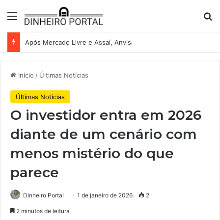
Menu
Pr
Após Mercado Livre e Assaí, Anvisa abre caminho para venda de medicamentos pela Shopee
Início
/
Últimas Notícias
Últimas Notícias
O investidor entra em 2026
diante de um cenário com
menos mistério do que
parece
Dinheiro Portal
1 de janeiro de 2026
2
2 minutos de leitura