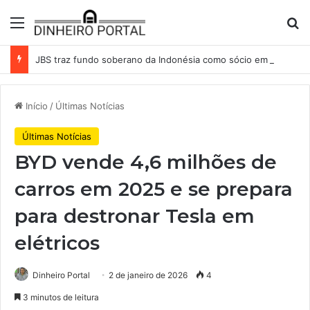
Menu
Pr
JBS traz fundo soberano da Indonésia como sócio em operação de US$ 2,5 bilhões
Início
/
Últimas Notícias
Últimas Notícias
BYD vende 4,6 milhões de
carros em 2025 e se prepara
para destronar Tesla em
elétricos
Dinheiro Portal
2 de janeiro de 2026
4
3 minutos de leitura