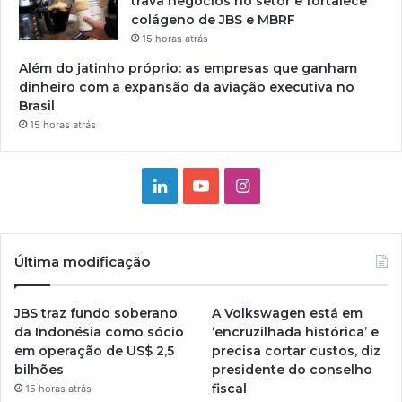
trava negócios no setor e fortalece
colágeno de JBS e MBRF
15 horas atrás
Além do jatinho próprio: as empresas que ganham
dinheiro com a expansão da aviação executiva no
Brasil
15 horas atrás
Linkedin
YouTube
Instagram
Última modificação
JBS traz fundo soberano
A Volkswagen está em
da Indonésia como sócio
‘encruzilhada histórica’ e
em operação de US$ 2,5
precisa cortar custos, diz
bilhões
presidente do conselho
fiscal
15 horas atrás