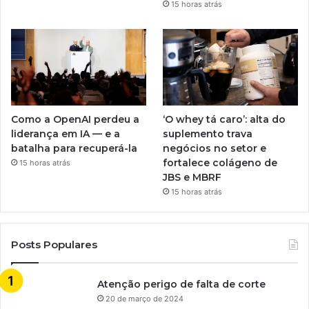
15 horas atrás
Como a OpenAI perdeu a
‘O whey tá caro’: alta do
liderança em IA — e a
suplemento trava
batalha para recuperá-la
negócios no setor e
fortalece colágeno de
15 horas atrás
JBS e MBRF
15 horas atrás
Posts Populares
Atenção perigo de falta de corte
20 de março de 2024