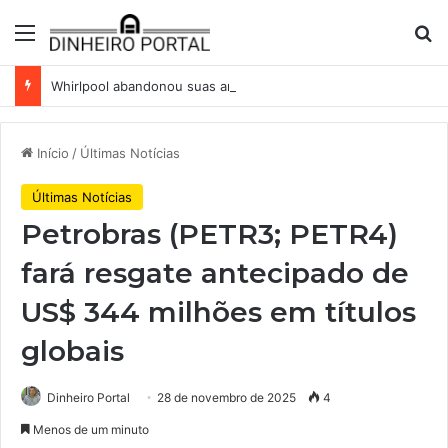
Menu
Pr
Whirlpool abandonou suas ambições globais. Agora enfrenta um mundo de dificuldades
Início
/
Últimas Notícias
Últimas Notícias
Petrobras (PETR3; PETR4)
fará resgate antecipado de
US$ 344 milhões em títulos
globais
Dinheiro Portal
28 de novembro de 2025
4
Menos de um minuto